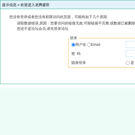
提示信息 »
欢迎进入龙腾盛世
您没有登录或者您没有权限访问此页面，可能有如下几个原因:
读取数据错误,原因：您要访问的链接无效,可能链接不完整,或数据已被删除
您还不是论坛会员,请先登录论坛
登录
用户名
Email
密 码
隐身登录