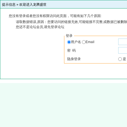
提示信息 »
欢迎进入龙腾盛世
您没有登录或者您没有权限访问此页面，可能有如下几个原因:
读取数据错误,原因：您要访问的链接无效,可能链接不完整,或数据已被删除
您还不是论坛会员,请先登录论坛
登录
用户名
Email
密 码
隐身登录