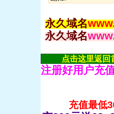
永久域名
www.
永久域名
www.
点击这里返回
注册好用户充值
充值最低3