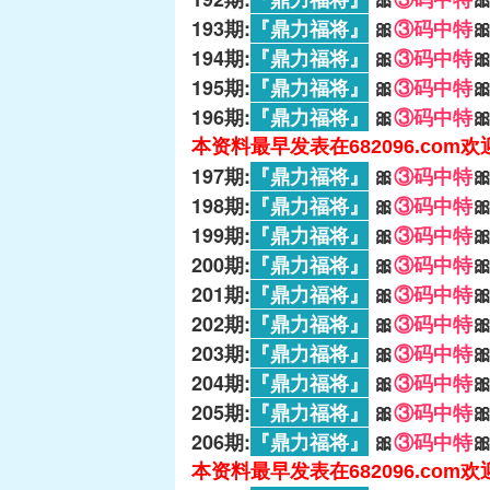
193期:
『鼎力福将』
🎀
③码中特

194期:
『鼎力福将』
🎀
③码中特

195期:
『鼎力福将』
🎀
③码中特

196期:
『鼎力福将』
🎀
③码中特

本资料最早发表在682096.com
197期:
『鼎力福将』
🎀
③码中特

198期:
『鼎力福将』
🎀
③码中特

199期:
『鼎力福将』
🎀
③码中特

200期:
『鼎力福将』
🎀
③码中特

201期:
『鼎力福将』
🎀
③码中特

202期:
『鼎力福将』
🎀
③码中特

203期:
『鼎力福将』
🎀
③码中特

204期:
『鼎力福将』
🎀
③码中特

205期:
『鼎力福将』
🎀
③码中特

206期:
『鼎力福将』
🎀
③码中特

本资料最早发表在682096.com