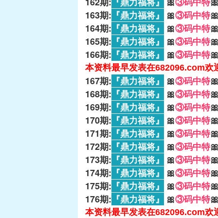
162期:
『鼎力福将』
🎀
③码中特

163期:
『鼎力福将』
🎀
③码中特

164期:
『鼎力福将』
🎀
③码中特

165期:
『鼎力福将』
🎀
③码中特

166期:
『鼎力福将』
🎀
③码中特

本资料最早发表在682096.com
167期:
『鼎力福将』
🎀
③码中特

168期:
『鼎力福将』
🎀
③码中特

169期:
『鼎力福将』
🎀
③码中特

170期:
『鼎力福将』
🎀
③码中特

171期:
『鼎力福将』
🎀
③码中特

172期:
『鼎力福将』
🎀
③码中特

173期:
『鼎力福将』
🎀
③码中特

174期:
『鼎力福将』
🎀
③码中特

175期:
『鼎力福将』
🎀
③码中特

176期:
『鼎力福将』
🎀
③码中特

本资料最早发表在682096.com