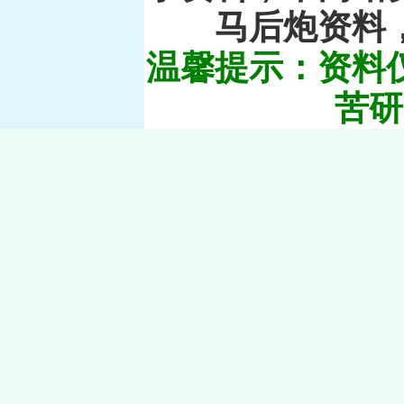
马后炮资料
温馨提示：资料
苦研