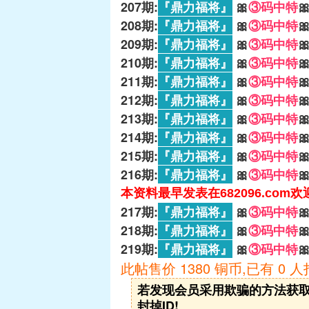
207期:
『鼎力福将』
🎀
③码中特

208期:
『鼎力福将』
🎀
③码中特

209期:
『鼎力福将』
🎀
③码中特

210期:
『鼎力福将』
🎀
③码中特

211期:
『鼎力福将』
🎀
③码中特

212期:
『鼎力福将』
🎀
③码中特

213期:
『鼎力福将』
🎀
③码中特

214期:
『鼎力福将』
🎀
③码中特

215期:
『鼎力福将』
🎀
③码中特

216期:
『鼎力福将』
🎀
③码中特

本资料最早发表在682096.com
217期:
『鼎力福将』
🎀
③码中特

218期:
『鼎力福将』
🎀
③码中特

219期:
『鼎力福将』
🎀
③码中特

此帖售价 1380 铜币,已有 0 
若发现会员采用欺骗的方法获取财
封掉ID!