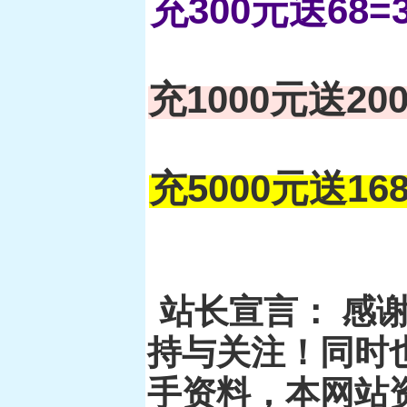
充300元送68=
充1000元送200
充5000元送168
站长宣言：
感谢
持与关注！同时
手资料，本网站